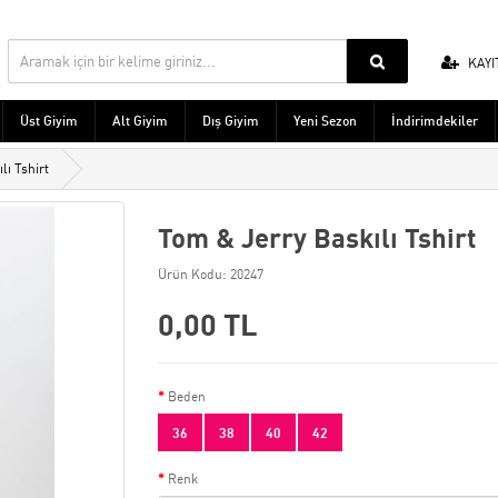
KAYI
Üst Giyim
Alt Giyim
Dış Giyim
Yeni Sezon
İndirimdekiler
lı Tshirt
Tom & Jerry Baskılı Tshirt
Ürün Kodu: 20247
0,00 TL
Beden
36
38
40
42
Renk