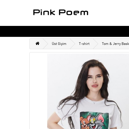
Üst Giyim
T-shirt
Tom & Jerry Baskı