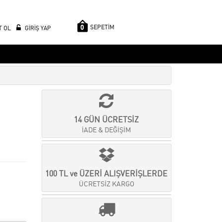
0
SEPETİM
T OL
GİRİŞ YAP
14 GÜN ÜCRETSİZ
İADE & DEĞİŞİM
100 TL ve ÜZERİ ALIŞVERİŞLERDE
ÜCRETSİZ KARGO