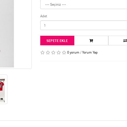
Adet
SEPETE EKLE
0 yorum
/
Yorum Yap