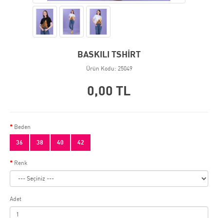
BASKILI TSHİRT
Ürün Kodu: 25049
0,00 TL
Beden
36
38
40
42
Renk
Adet