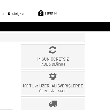
0
SEPETİM
T OL
GİRİŞ YAP
14 GÜN ÜCRETSİZ
İADE & DEĞİŞİM
100 TL ve ÜZERİ ALIŞVERİŞLERDE
ÜCRETSİZ KARGO