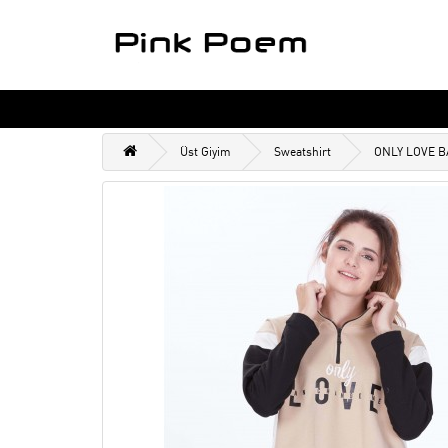
Üst Giyim
Sweatshirt
ONLY LOVE B