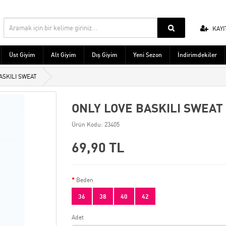
KAYI
Üst Giyim
Alt Giyim
Dış Giyim
Yeni Sezon
İndirimdekiler
ASKILI SWEAT
ONLY LOVE BASKILI SWEAT
Ürün Kodu: 23405
69,90 TL
Beden
36
38
40
42
Adet