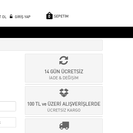
0
SEPETİM
T OL
GİRİŞ YAP
14 GÜN ÜCRETSİZ
İADE & DEĞİŞİM
100 TL ve ÜZERİ ALIŞVERİŞLERDE
ÜCRETSİZ KARGO