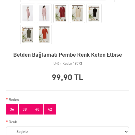
Belden Bağlamalı Pembe Renk Keten Elbise
Ürün Kodu: 19073
99,90 TL
Beden
36
38
40
42
Renk