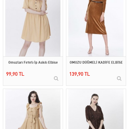
Omuzları Fırfırlı İp Askılı Elbise
OMUZU DÜĞMELİ KADİFE ELBİSE
99,90 TL
139,90 TL