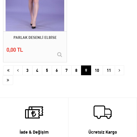
PARLAK DESENLİ ELBİSE
0,00 TL
3
4
5
6
7
8
9
10
11
İade & Değişim
Ücretsiz Kargo