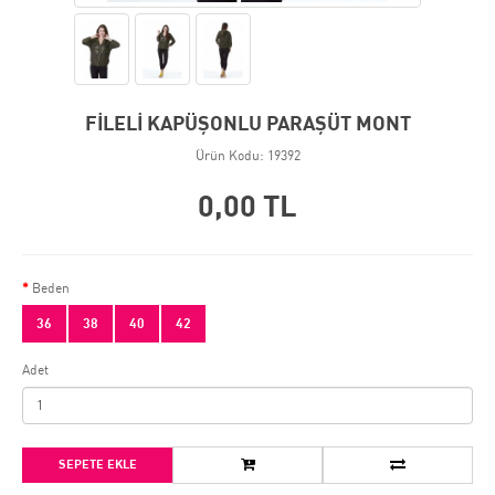
FİLELİ KAPÜŞONLU PARAŞÜT MONT
Ürün Kodu: 19392
0,00 TL
Beden
36
38
40
42
Adet
SEPETE EKLE