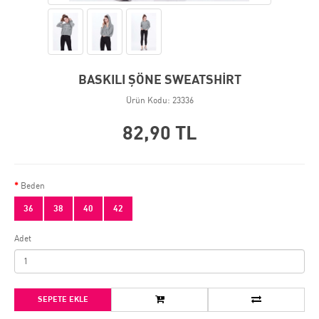
BASKILI ŞÖNE SWEATSHİRT
Ürün Kodu: 23336
82,90 TL
Beden
36
38
40
42
Adet
SEPETE EKLE