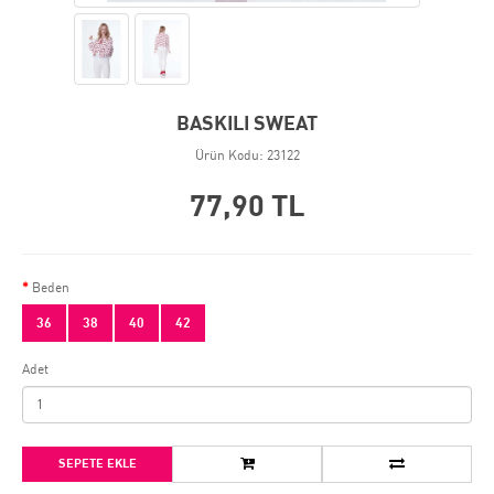
BASKILI SWEAT
Ürün Kodu: 23122
77,90 TL
Beden
36
38
40
42
Adet
SEPETE EKLE