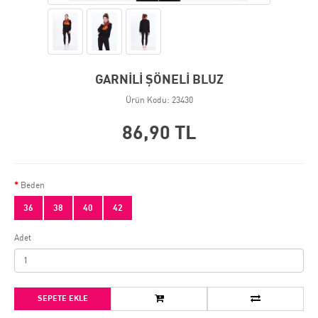
GARNİLİ ŞÖNELİ BLUZ
Ürün Kodu: 23430
86,90 TL
Beden
36
38
40
42
Adet
SEPETE EKLE