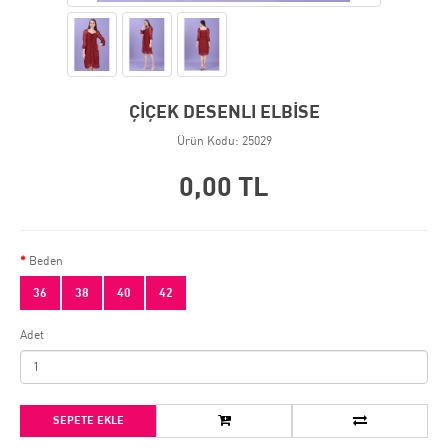
ÇİÇEK DESENLI ELBİSE
Ürün Kodu: 25029
0,00 TL
Beden
36
38
40
42
Adet
SEPETE EKLE