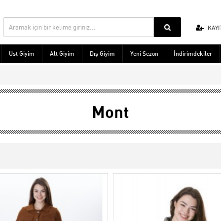
KAYI
Üst Giyim
Alt Giyim
Dış Giyim
Yeni Sezon
İndirimdekiler
Mont