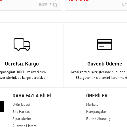
İNCELE
İNC
Ücretsiz Kargo
Güvenli Ödeme
apacağınız 100 TL ve üzeri tüm
Kredi kartı alışverişlerinde bilgilerini
şverişlerinizde kargo ücretsizdir.
SSL güvenlik sistemini korunmakt
DAHA FAZLA BİLGİ
ÖNERİLER
Ürün İadesi
Markalar
Site Haritası
Kampanyalar
Siparişlerim
Bülten Aboneliği
Alışveriş Listem