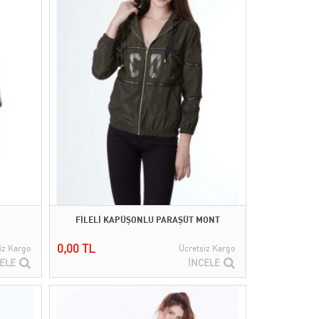
FİLELİ KAPÜŞONLU PARAŞÜT MONT
0,00 TL
iz Kargo
Ücretsiz Kargo
ELE
İNCELE