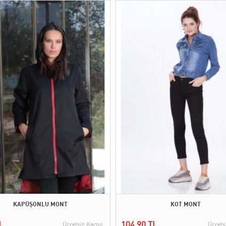
KAPÜŞONLU MONT
KOT MONT
L
104,90 TL
Ücretsiz Kargo
Ücrets