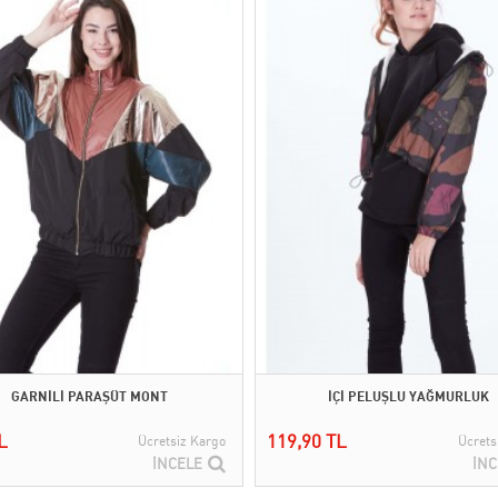
GARNİLİ PARAŞÜT MONT
İÇİ PELUŞLU YAĞMURLUK
L
119,90 TL
Ücretsiz Kargo
Ücrets
İNCELE
İNC