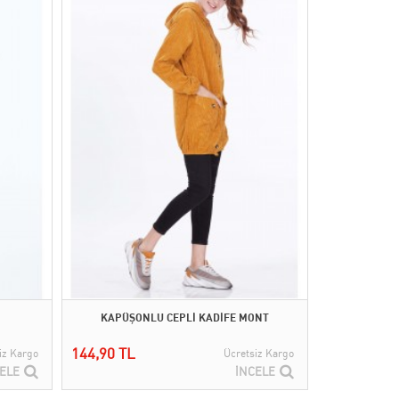
KAPÜŞONLU CEPLİ KADİFE MONT
144,90 TL
iz Kargo
Ücretsiz Kargo
ELE
İNCELE