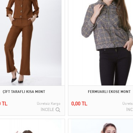
ÇİFT TARAFLI KISA MONT
FERMUARLI EKOSE MONT
0 TL
0,00 TL
Ücretsiz Kargo
Ücrets
İNCELE
İNC