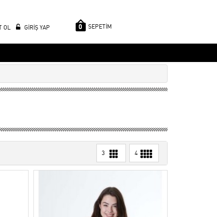
0
SEPETİM
T OL
GİRİŞ YAP
3
4