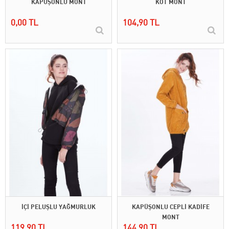
KAPÜŞONLU MONT
KOT MONT
0,00 TL
104,90 TL
İÇİ PELUŞLU YAĞMURLUK
KAPÜŞONLU CEPLİ KADİFE
MONT
119,90 TL
144,90 TL