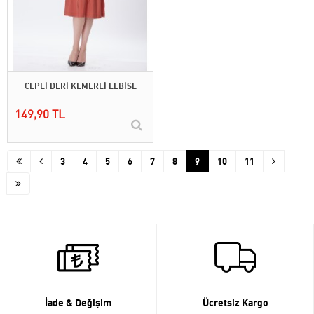
CEPLİ DERİ KEMERLİ ELBİSE
149,90 TL
3
4
5
6
7
8
9
10
11
İade & Değişim
Ücretsiz Kargo