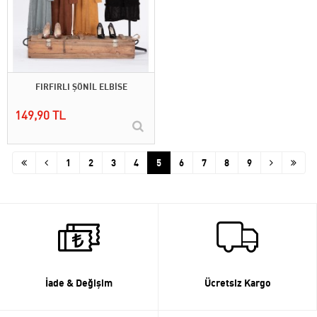
FIRFIRLI ŞÖNİL ELBİSE
149,90 TL
1
2
3
4
5
6
7
8
9
İade & Değişim
Ücretsiz Kargo