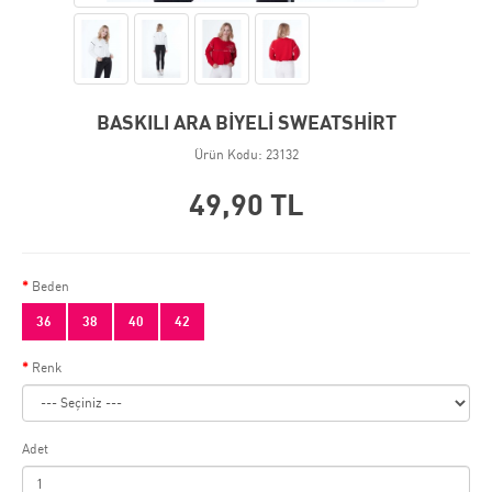
BASKILI ARA BİYELİ SWEATSHİRT
Ürün Kodu: 23132
49,90 TL
Beden
36
38
40
42
Renk
Adet