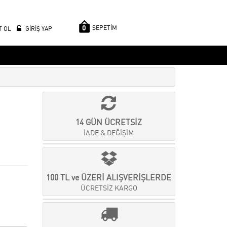
0
SEPETİM
T OL
GİRİŞ YAP
14 GÜN ÜCRETSİZ
İADE & DEĞİŞİM
100 TL ve ÜZERİ ALIŞVERİŞLERDE
ÜCRETSİZ KARGO