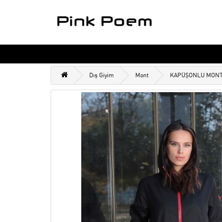
Dış Giyim
Mont
KAPÜŞONLU MON