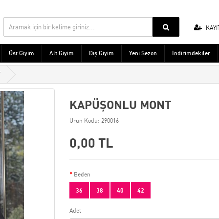
KAYI
Üst Giyim
Alt Giyim
Dış Giyim
Yeni Sezon
İndirimdekiler
T
KAPÜŞONLU MONT
Ürün Kodu: 290016
0,00 TL
Beden
36
38
40
42
Adet