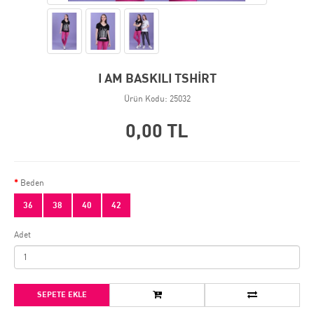
I AM BASKILI TSHİRT
Ürün Kodu: 25032
0,00 TL
Beden
36
38
40
42
Adet
SEPETE EKLE