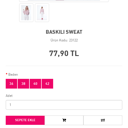
BASKILI SWEAT
Ürün Kodu: 23122
77,90 TL
Beden
36
38
40
42
Adet
SEPETE EKLE