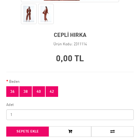
CEPLİ HIRKA
Ürün Kodu: 2311114
0,00 TL
Beden
36
38
40
42
Adet
SEPETE EKLE