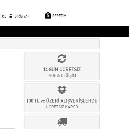
0
SEPETİM
T OL
GİRİŞ YAP
14 GÜN ÜCRETSİZ
İADE & DEĞİŞİM
100 TL ve ÜZERİ ALIŞVERİŞLERDE
ÜCRETSİZ KARGO