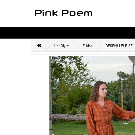
Üst Giyim
Elbise
DESENLİ ELBİSE