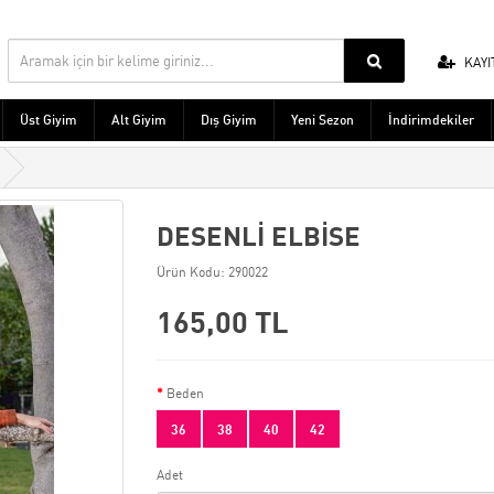
KAYI
Üst Giyim
Alt Giyim
Dış Giyim
Yeni Sezon
İndirimdekiler
DESENLİ ELBİSE
Ürün Kodu: 290022
165,00 TL
Beden
36
38
40
42
Adet