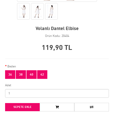
Volanlı Dantel Elbise
Ürün Kodu: 20404
119,90 TL
Beden
36
38
40
42
Adet
SEPETE EKLE