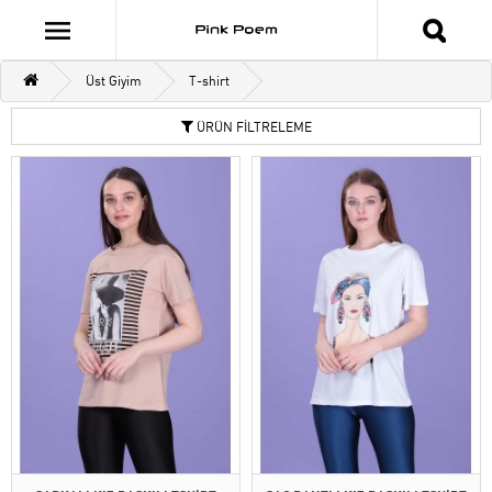
Üst Giyim
T-shirt
ÜRÜN FİLTRELEME