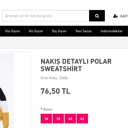
KAYI
Üst Giyim
Alt Giyim
Dış Giyim
Yeni Sezon
İndirimdekiler
NAKIŞ DETAYLI POLAR
SWEATSHİRT
Ürün Kodu: 23456
76,50 TL
Beden
36
38
40
42