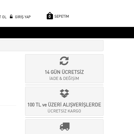
0
SEPETİM
T OL
GİRİŞ YAP
14 GÜN ÜCRETSİZ
İADE & DEĞİŞİM
100 TL ve ÜZERİ ALIŞVERİŞLERDE
ÜCRETSİZ KARGO