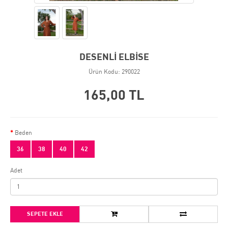
DESENLİ ELBİSE
Ürün Kodu: 290022
165,00 TL
Beden
36
38
40
42
Adet
SEPETE EKLE