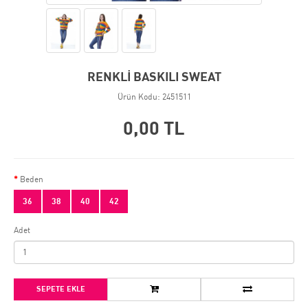
RENKLİ BASKILI SWEAT
Ürün Kodu: 2451511
0,00 TL
Beden
36
38
40
42
Adet
SEPETE EKLE