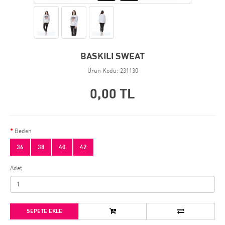
BASKILI SWEAT
Ürün Kodu: 231130
0,00 TL
Beden
36
38
40
42
Adet
SEPETE EKLE