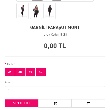
GARNİLİ PARAŞÜT MONT
Ürün Kodu: 19488
0,00 TL
Beden
36
38
40
42
Adet
SEPETE EKLE