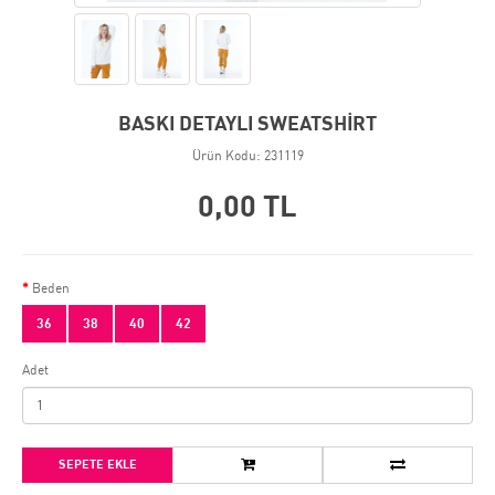
BASKI DETAYLI SWEATSHİRT
Ürün Kodu: 231119
0,00 TL
Beden
36
38
40
42
Adet
SEPETE EKLE