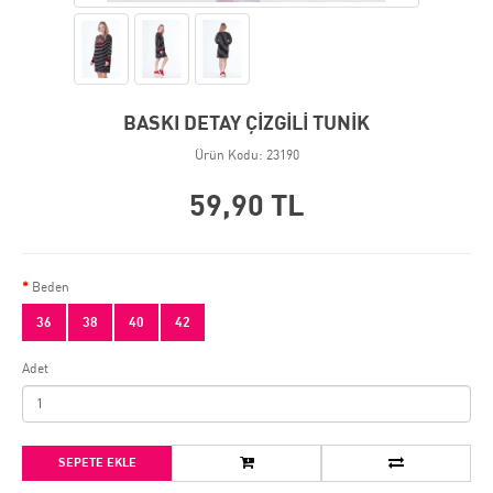
BASKI DETAY ÇİZGİLİ TUNİK
Ürün Kodu: 23190
59,90 TL
Beden
36
38
40
42
Adet
SEPETE EKLE