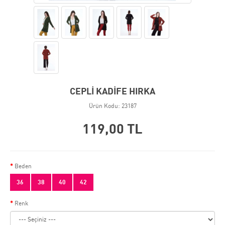
CEPLİ KADİFE HIRKA
Ürün Kodu: 23187
119,00 TL
Beden
36
38
40
42
Renk