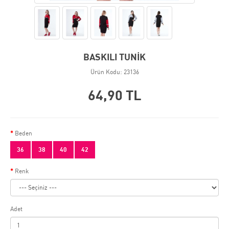
BASKILI TUNİK
Ürün Kodu: 23136
64,90 TL
Beden
36
38
40
42
Renk
Adet