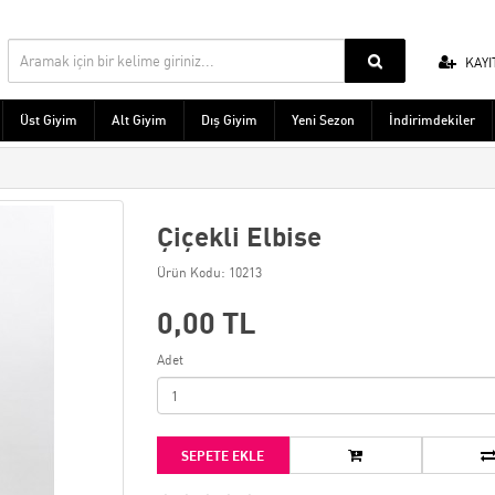
KAYI
Üst Giyim
Alt Giyim
Dış Giyim
Yeni Sezon
İndirimdekiler
Çiçekli Elbise
Ürün Kodu: 10213
0,00 TL
Adet
SEPETE EKLE