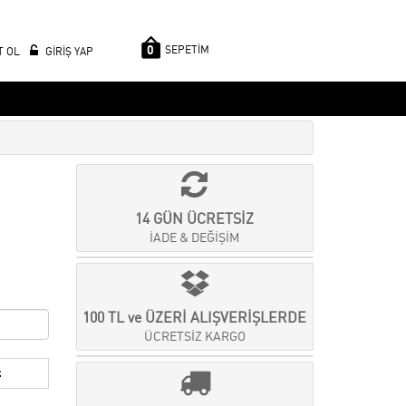
0
SEPETİM
T OL
GİRİŞ YAP
14 GÜN ÜCRETSİZ
İADE & DEĞİŞİM
100 TL ve ÜZERİ ALIŞVERİŞLERDE
ÜCRETSİZ KARGO