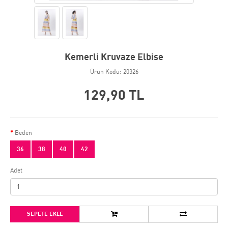
Kemerli Kruvaze Elbise
Ürün Kodu: 20326
129,90 TL
Beden
36
38
40
42
Adet
SEPETE EKLE