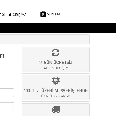
0
SEPETİM
T OL
GİRİŞ YAP
rt
14 GÜN ÜCRETSİZ
İADE & DEĞİŞİM
100 TL ve ÜZERİ ALIŞVERİŞLERDE
ÜCRETSİZ KARGO