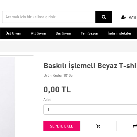
KAYI
Üst Giyim
Alt Giyim
Dış Giyim
Yeni Sezon
İndirimdekiler
Baskılı İşlemeli Beyaz T-shi
Ürün Kodu: 10105
0,00 TL
Adet
SEPETE EKLE