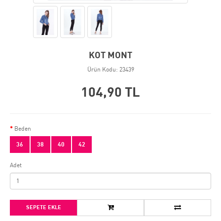
KOT MONT
Ürün Kodu: 23439
104,90 TL
Beden
36
38
40
42
Adet
SEPETE EKLE