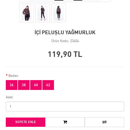
İÇİ PELUŞLU YAĞMURLUK
Ürün Kodu: 23404
119,90 TL
Beden
36
38
40
42
Adet
SEPETE EKLE