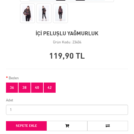
İÇİ PELUŞLU YAĞMURLUK
Ürün Kodu: 23404
119,90 TL
Beden
36
38
40
42
Adet
SEPETE EKLE