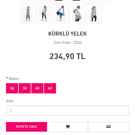
KÜRKLÜ YELEK
Ürün Kodu: 23244
234,90 TL
Beden
36
38
40
42
Adet
SEPETE EKLE