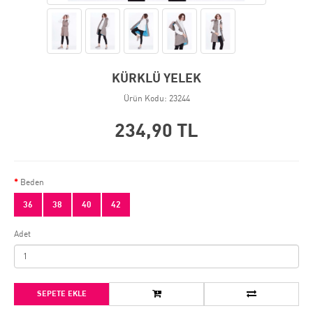
KÜRKLÜ YELEK
Ürün Kodu: 23244
234,90 TL
Beden
36
38
40
42
Adet
SEPETE EKLE