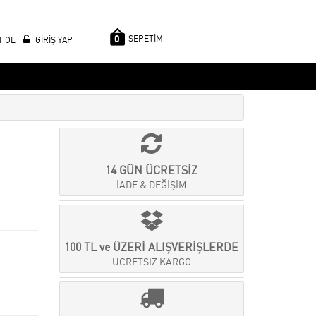
0
SEPETİM
T OL
GİRİŞ YAP
14 GÜN ÜCRETSİZ
İADE & DEĞİŞİM
100 TL ve ÜZERİ ALIŞVERİŞLERDE
ÜCRETSİZ KARGO