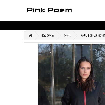
Dış Giyim
Mont
KAPÜŞONLU MON