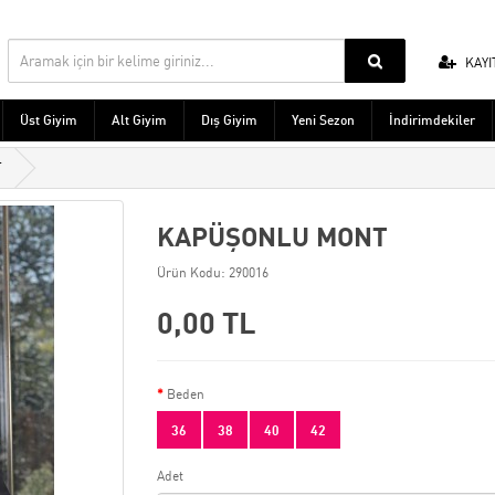
KAYI
Üst Giyim
Alt Giyim
Dış Giyim
Yeni Sezon
İndirimdekiler
T
KAPÜŞONLU MONT
Ürün Kodu: 290016
0,00 TL
Beden
36
38
40
42
Adet