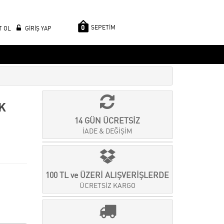
0
SEPETİM
T OL
GİRİŞ YAP
K
14 GÜN ÜCRETSİZ
İADE & DEĞİŞİM
100 TL ve ÜZERİ ALIŞVERİŞLERDE
ÜCRETSİZ KARGO