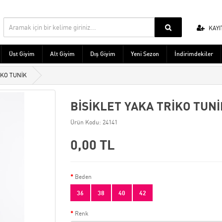
KAYI
Üst Giyim
Alt Giyim
Dış Giyim
Yeni Sezon
İndirimdekiler
İKO TUNİK
BİSİKLET YAKA TRİKO TUNİ
Ürün Kodu: 24141
0,00 TL
Beden
36
38
40
42
Renk