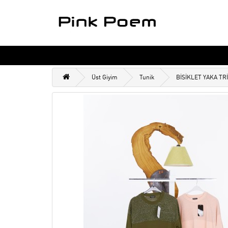
Üst Giyim
Tunik
BİSİKLET YAKA TR