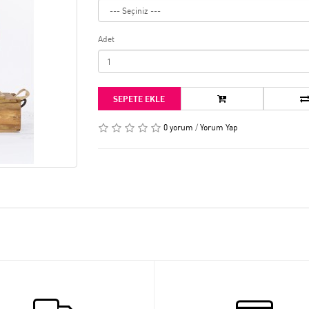
Adet
SEPETE EKLE
0 yorum
/
Yorum Yap