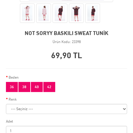
NOT SORYY BASKILI SWEAT TUNİK
Ürün Kodu: 23398
69,90 TL
Beden
36
38
40
42
Renk
Adet