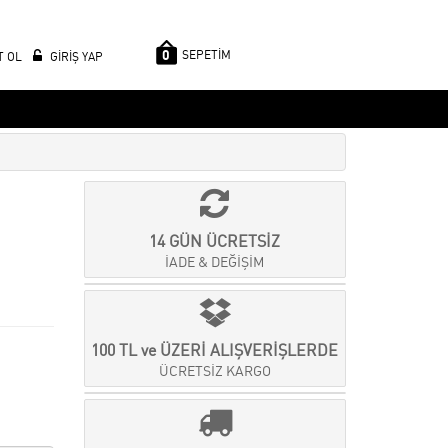
0
SEPETİM
T OL
GİRİŞ YAP
14 GÜN ÜCRETSİZ
İADE & DEĞİŞİM
100 TL ve ÜZERİ ALIŞVERİŞLERDE
ÜCRETSİZ KARGO