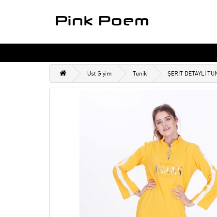
Üst Giyim
Tunik
ŞERİT DETAYLI TU