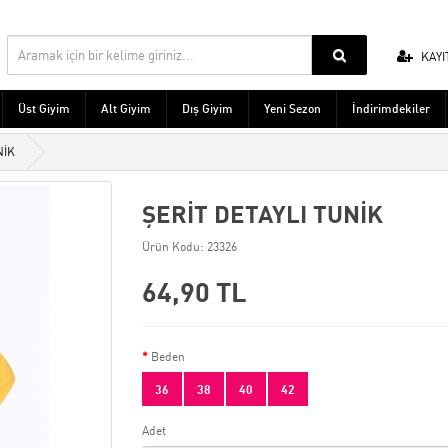
KAYI
Üst Giyim
Alt Giyim
Dış Giyim
Yeni Sezon
İndirimdekiler
NİK
ŞERİT DETAYLI TUNİK
Ürün Kodu: 23326
64,90 TL
Beden
36
38
40
42
Adet