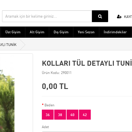
KAYI
Üst Giyim
Alt Giyim
Dış Giyim
Yeni Sezon
İndirimdekiler
YLI TUNİK
KOLLARI TÜL DETAYLI TUN
Ürün Kodu: 290011
0,00 TL
Beden
36
38
40
42
Adet