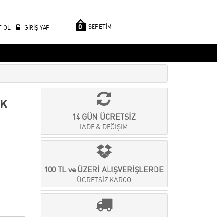
0
SEPETİM
T OL
GİRİŞ YAP
İK
14 GÜN ÜCRETSİZ
İADE & DEĞİŞİM
100 TL ve ÜZERİ ALIŞVERİŞLERDE
ÜCRETSİZ KARGO