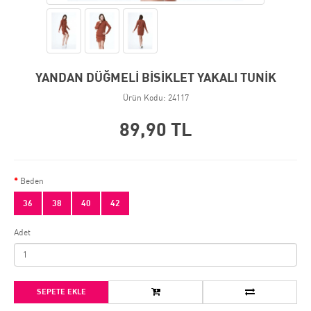
YANDAN DÜĞMELİ BİSİKLET YAKALI TUNİK
Ürün Kodu: 24117
89,90 TL
Beden
36
38
40
42
Adet
SEPETE EKLE