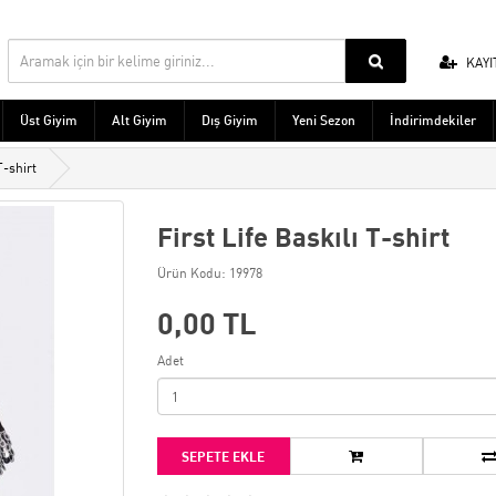
KAYI
Üst Giyim
Alt Giyim
Dış Giyim
Yeni Sezon
İndirimdekiler
T-shirt
First Life Baskılı T-shirt
Ürün Kodu: 19978
0,00 TL
Adet
SEPETE EKLE