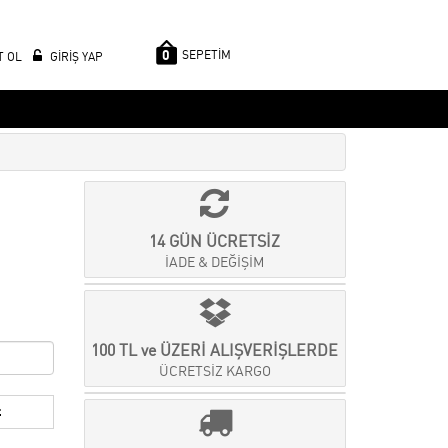
0
SEPETİM
T OL
GİRİŞ YAP
14 GÜN ÜCRETSİZ
İADE & DEĞİŞİM
100 TL ve ÜZERİ ALIŞVERİŞLERDE
ÜCRETSİZ KARGO