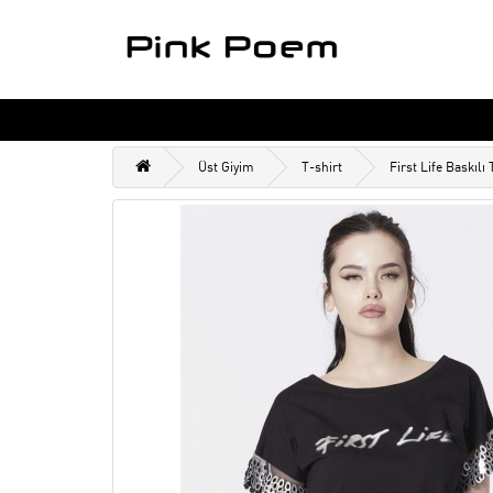
Üst Giyim
T-shirt
First Life Baskılı 