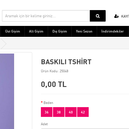
KAYI
Üst Giyim
Alt Giyim
Dış Giyim
Yeni Sezon
İndirimdekiler
BASKILI TSHİRT
Ürün Kodu: 25048
0,00 TL
Beden
36
38
40
42
Adet