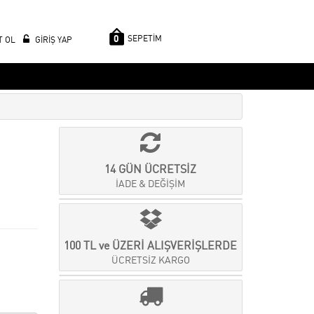
0
SEPETİM
T OL
GİRİŞ YAP
14 GÜN ÜCRETSİZ
İADE & DEĞİŞİM
100 TL ve ÜZERİ ALIŞVERİŞLERDE
ÜCRETSİZ KARGO