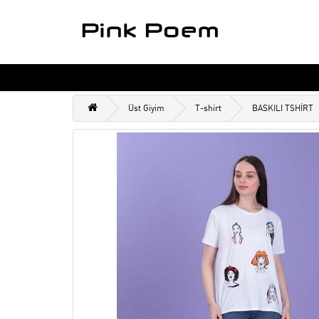
Üst Giyim
T-shirt
BASKILI TSHİRT