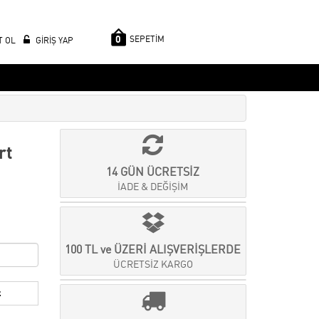
0
SEPETİM
T OL
GİRİŞ YAP
rt
14 GÜN ÜCRETSİZ
İADE & DEĞİŞİM
100 TL ve ÜZERİ ALIŞVERİŞLERDE
ÜCRETSİZ KARGO