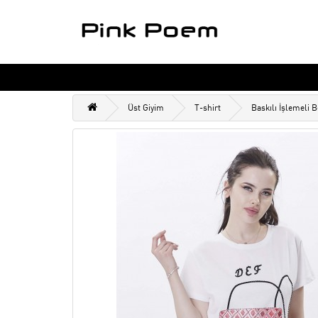
Üst Giyim
T-shirt
Baskılı İşlemeli B