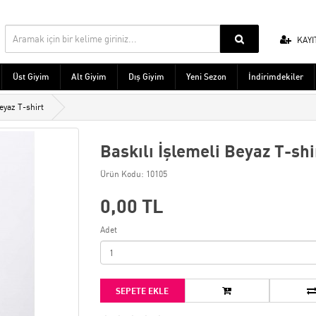
KAYI
Üst Giyim
Alt Giyim
Dış Giyim
Yeni Sezon
İndirimdekiler
eyaz T-shirt
Baskılı İşlemeli Beyaz T-shi
Ürün Kodu: 10105
0,00 TL
Adet
SEPETE EKLE