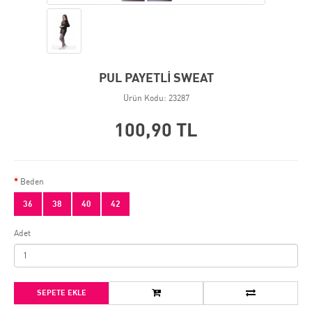
PUL PAYETLİ SWEAT
Ürün Kodu: 23287
100,90 TL
Beden
36
38
40
42
Adet
SEPETE EKLE